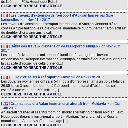
de l'aéroport Félix Houphouet Bo[...]
CLICK HERE TO READ THE ARTICLE
[
] Les travaux d'extension de l'aéroport d'Abidjan lancés par Spie
batignolles
> on Nov 21st 2017
Les travaux d'extension de l'aéroport international d'Abidjan viennent d'être
confiés à Spie batignolles Côte d'Ivoire, mandataire du groupement. L'objectif est
de doubler d'ici à cinq ans la ca[...]
CLICK HERE TO READ THE ARTICLE
[
] Début des travaux d'extension de l'aéroport d'Abidjan
> on Nov 20th
2017
Les autorités ivoiriennes ont annoncé lundi le démarrage des travaux
d'extension de l'aéroport international d'Abidjan, destinés à doubler d'ici cinq ans
la capacité d'accueil de cette plate-fo[...]
CLICK HERE TO READ THE ARTICLE
[
] 30 kg d'or saisis à l'aéroport d'Abidjan
> on Nov 08th 2017
Les douanes ivoiriennes ont saisi 54 lingots d'or représentants un poids total de
29,85 kg ce 3 novembre dernier à l'aéroport international d'Abidjan. Le colis,
estimé à une valeur de 600 million[...]
CLICK HERE TO READ THE ARTICLE
[
] Crash at sea of a Valan International aircraft from Moldavia
> on Oct
14th 2017
An aircraft crashed at sea this morning shortly after taking off from Abidjan Felix
Houphouët-Boigny international airport in Abidjan.The aircraft of the Russian
manufacturer Antonov suffered damage [...]
CLICK HERE TO READ THE ARTICLE