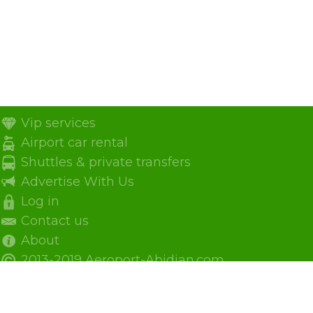
Vip services
Airport car rental
Shuttles & private transfers
Advertise With Us
Log in
Contact us
About
2013-2019 Aeroport-Abidjan.com.