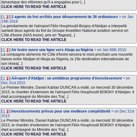
dynamique des réformes qu'il a engagées pour [...]
CLICK HERE TO READ THE ARTICLE
[
] 2 agents du fret arrêtés pour détournement de 36 ordinateurs
> on Jan
24th 2016
La gendarmerie de l'aéroport Félix Houphouët-Boigny d'Abidjan a interpellé
samedi deux agents du fret du Groupe Kowétien National aviation service en
Côte d'Ivoire (NAS-Ivoire), pris en "flagran[...]
CLICK HERE TO READ THE ARTICLE
[
] Air Ivoire ouvre une ligne vers Abuja au Nigéria
> on Jan 06th 2016
La compagnie aérienne Air Côte d'Ivoire lancera le mois prochain une nouvelle
liaison entre Abidjan et Abuja au Nigeria, la 19e destination internationale de
son résea[...]
CLICK HERE TO READ THE ARTICLE
[
] Aéroport d'Abidjan : un ambitieux programme d'investissement
> on
Dec 31st 2015
Le Premier Ministre, Daniel Kablan DUNCAN a visité, ce mercredi 30 décembre
2015, le chantier d'extension de l'aéroport Félix Houphouët BOIGNY d'Abidjan. Il
était accompagné du Ministre des Tra[...]
CLICK HERE TO READ THE ARTICLE
[
] Investissements prévus pour une meilleure compétitivité
> on Dec 31st
2015
Le Premier Ministre, Daniel Kablan DUNCAN a visité, ce mercredi 30 décembre
2015, le chantier d'extension de l'aéroport Félix Houphouët BOIGNY d'Abidjan. Il
était accompagné du Ministre des Tra[...]
CLICK HERE TO READ THE ARTICLE