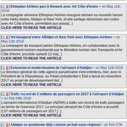
[
] Ethiopian Airlines part à Newark avec Air Côte d'Ivoire
> on May 11th
2018
La compagnie aérienne Ethiopian Airlines inaugure demain sa nouvelle liaison
entre Addis Abeba, Abidjan et New York, et elle partage désormais ses codes
avec Air Côte d'Ivoire, permettant aux passa[...]
CLICK HERE TO READ THE ARTICLE
[
] Vol inaugural entre ABidjan et New York avec Ethiopian Airlines
> on
May 11th 2018
La compagnie de transport aérien Ethiopian Airlines, en collaboration avec le
gouvernement ivoirien représenté par le Ministère ivoirien des Transports et Air
Côte d'Ivoire, procède samedi 12 ma[...]
CLICK HERE TO READ THE ARTICLE
[
] Extension et modernisation de l'aéroport d'Abidjan
> on May 11th 2018
Le directeur général de cette agence panafricaine s'est entretenu, hier, avec le
Président de la République, au Palais présidentiel.L'Etat a lancé en novembre
2017 un projet de développement de[...]
CLICK HERE TO READ THE ARTICLE
[
] Trafic record de 2 millions de passagers en 2017 à l'aéroport d'Abidjan
> on Feb 09th 2018
L'aéroport international d'Abidjan (AERIA) a battu son record de trafic passagers
au terme de l'exercice 2017. Le principal aéroport de Côte d'Ivoire a accueilli
2,07 millions de passagers en 2017,[...]
CLICK HERE TO READ THE ARTICLE
[
] Abidjan se positionne déjà comme un hub sous-régional
> on Feb 07th