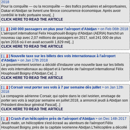
2018
Pour la conquête — ou la reconquête — des trafics portuaires et aéroportuaires,
Dakar et Abidjan se livrent une féroce concurrence économique. Après avoir
contrôlé le trafic portuaire sous[...]
CLICK HERE TO READ THE ARTICLE
[
] 240 000 passagers en plus pour l'aéroport d'Abidjan
> on Feb 06th 2018
L'aéroport international Felix Houphouët-Boigny d'Abidjan (AERIA) franchit un
nouveau cap avec 2,07 millions de passagers en 2017, soit 241 000 de plus
qu'en 2016 où il en avait accueilli 1,829 mil[...]
CLICK HERE TO READ THE ARTICLE
[
] Nouvelle taxe sur les billets des vols internationaux à l'aéroport
d'Abidjan
> on Jan 17th 2018
Le gouvernement ivoirien a décidé d'instaurer une nouvelle taxe sur les billets
des vols internationaux au départ et à l'arrivée de l'aéroport international Félix
Houphouët Boigny d'Abidjan.Ce[...]
CLICK HERE TO READ THE ARTICLE
[
] Corsair veut porter ses vols à 7 par semaine dès juillet
> on Jan 12th
2018
La compagnie aérienne Corsair, qui opère dans le ciel ivoirien, envisage de
porter ses vols à sept par semaine en juillet 2018, a annoncé jeudi à Abidjan son
Président directeur général Pascal[...]
CLICK HERE TO READ THE ARTICLE
[
] Crash d'un hélicoptère près de l'aéroport d'Abidjan
> on Dec 14th 2017
Jeudi matin, un hélicoptère s'est écrasé au alentours de l'aéroport Félix
Houphouet Boigny, près de la capitale ivoirienne Abidjan.L'hélicoptère a décollé