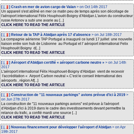
[
] Crash en mer de avion cargo de Valan
> on Oct 14th 2017
Un appareil s'est abîmé en mer ce matin peu de temps après son décollage de
l'aéroport international Félix Houphouët-Boigny d'Abidjan.L'avion du constructeur
russe Antonov a subi une avarie au [...]
CLICK HERE TO READ THE ARTICLE
[
] Retour de la TAP à Abidjan après 17 d'absence
> on Jul 18th 2017
La compagnie aérienne TAP Portugal a inauguré ce lundi 17 juillet une nouvelle
liaison entre son hub de Lisbonne au Portugal et l' aéroport international Felix
Houphouët Boigny d[...]
CLICK HERE TO READ THE ARTICLE
[
] Aéroport d'Abidjan certifié « aéroport carbone neutre »
> on Jul 14th
2017
L'aéroport international Félix Houphouet-Boigny d'Abidjan vient de recevoir
l'accréditation « Airport Carbon neutral ».C'est le conseil International des
aéroports , région Af[...]
CLICK HERE TO READ THE ARTICLE
[
] Construction de "11 nouveaux parkings" avions prévue d'ici à 2019
>
on Jun 27th 2017
La construction de "11 nouveaux parkings avions" est prévue à l'aéroport
d'Abidjan d'ici à 2019 dans le cadre des investissements devant permettre la
relance du trafic, a confié mardi une source [...]
CLICK HERE TO READ THE ARTICLE
[
] Nouveau financement pour développer l'aéroport d'Abidjan
> on Apr
19th 2017