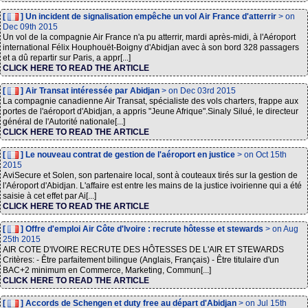
[
] Un incident de signalisation empêche un vol Air France d'atterrir
> on
Dec 09th 2015
Un vol de la compagnie Air France n'a pu atterrir, mardi après-midi, à l'Aéroport
international Félix Houphouët-Boigny d'Abidjan avec à son bord 328 passagers
et a dû repartir sur Paris, a appr[...]
CLICK HERE TO READ THE ARTICLE
[
] Air Transat intéressée par Abidjan
> on Dec 03rd 2015
La compagnie canadienne Air Transat, spécialiste des vols charters, frappe aux
portes de l'aéroport d'Abidjan, a appris "Jeune Afrique".Sinaly Silué, le directeur
général de l'Autorité nationale[...]
CLICK HERE TO READ THE ARTICLE
[
] Le nouveau contrat de gestion de l'aéroport en justice
> on Oct 15th
2015
AviSecure et Solen, son partenaire local, sont à couteaux tirés sur la gestion de
l'Aéroport d'Abidjan. L'affaire est entre les mains de la justice ivoirienne qui a été
saisie à cet effet par Ai[...]
CLICK HERE TO READ THE ARTICLE
[
] Offre d'emploi Air Côte d'Ivoire : recrute hôtesse et stewards
> on Aug
25th 2015
AIR COTE D'IVOIRE RECRUTE DES HÔTESSES DE L'AIR ET STEWARDS
Critères: - Être parfaitement bilingue (Anglais, Français) - Être titulaire d'un
BAC+2 minimum en Commerce, Marketing, Commun[...]
CLICK HERE TO READ THE ARTICLE
[
] Accords de Schengen et duty free au départ d'Abidjan
> on Jul 15th