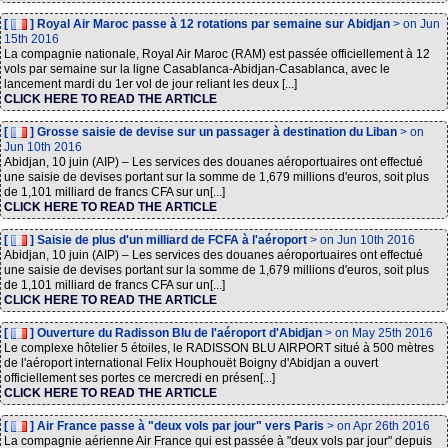
[
] Royal Air Maroc passe à 12 rotations par semaine sur Abidjan
> on Jun
15th 2016
La compagnie nationale, Royal Air Maroc (RAM) est passée officiellement à 12
vols par semaine sur la ligne Casablanca-Abidjan-Casablanca, avec le
lancement mardi du 1er vol de jour reliant les deux [...]
CLICK HERE TO READ THE ARTICLE
[
] Grosse saisie de devise sur un passager à destination du Liban
> on
Jun 10th 2016
Abidjan, 10 juin (AIP) – Les services des douanes aéroportuaires ont effectué
une saisie de devises portant sur la somme de 1,679 millions d'euros, soit plus
de 1,101 milliard de francs CFA sur un[...]
CLICK HERE TO READ THE ARTICLE
[
] Saisie de plus d'un milliard de FCFA à l'aéroport
> on Jun 10th 2016
Abidjan, 10 juin (AIP) – Les services des douanes aéroportuaires ont effectué
une saisie de devises portant sur la somme de 1,679 millions d'euros, soit plus
de 1,101 milliard de francs CFA sur un[...]
CLICK HERE TO READ THE ARTICLE
[
] Ouverture du Radisson Blu de l'aéroport d'Abidjan
> on May 25th 2016
Le complexe hôtelier 5 étoiles, le RADISSON BLU AIRPORT situé à 500 mètres
de l'aéroport international Felix Houphouët Boigny d'Abidjan a ouvert
officiellement ses portes ce mercredi en présen[...]
CLICK HERE TO READ THE ARTICLE
[
] Air France passe à "deux vols par jour" vers Paris
> on Apr 26th 2016
La compagnie aérienne Air France qui est passée à "deux vols par jour" depuis