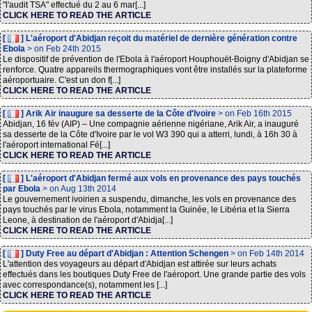
"l'audit TSA" effectué du 2 au 6 mar[...]
CLICK HERE TO READ THE ARTICLE
[
] L'aéroport d'Abidjan reçoit du matériel de dernière génération contre
Ebola
> on Feb 24th 2015
Le dispositif de prévention de l'Ebola à l'aéroport Houphouët-Boigny d'Abidjan se
renforce. Quatre appareils thermographiques vont être installés sur la plateforme
aéroportuaire. C'est un don f[...]
CLICK HERE TO READ THE ARTICLE
[
] Arik Air inaugure sa desserte de la Côte d'Ivoire
> on Feb 16th 2015
Abidjan, 16 fév (AIP) – Une compagnie aérienne nigériane, Arik Air, a inauguré
sa desserte de la Côte d'Ivoire par le vol W3 390 qui a atterri, lundi, à 16h 30 à
l'aéroport international Fé[...]
CLICK HERE TO READ THE ARTICLE
[
] L'aéroport d'Abidjan fermé aux vols en provenance des pays touchés
par Ebola
> on Aug 13th 2014
Le gouvernement ivoirien a suspendu, dimanche, les vols en provenance des
pays touchés par le virus Ebola, notamment la Guinée, le Libéria et la Sierra
Leone, à destination de l'aéroport d'Abidja[...]
CLICK HERE TO READ THE ARTICLE
[
] Duty Free au départ d'Abidjan : Attention Schengen
> on Feb 14th 2014
L'attention des voyageurs au départ d'Abidjan est attirée sur leurs achats
effectués dans les boutiques Duty Free de l'aéroport. Une grande partie des vols
avec correspondance(s), notamment les [...]
CLICK HERE TO READ THE ARTICLE