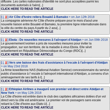
diffusée. Les cartes nationales d'identité ne sont plus acceptées parmi les
documents autorisés à l'aéro[...]
CLICK HERE TO READ THE ARTICLE
[
] Air Côte d'Ivoire reliera Bouaké à Bamako
> on Jun 12th 2018
La compagnie aérienne Air Côte d'Ivoire prépare pour le mois d'aout une
nouvelle liaison entre Bouaké et Bamako, la première ligne internationale dans
la ville du centre du pays.A partir du 2 aou[...]
CLICK HERE TO READ THE ARTICLE
[
] Ebola : De nouvelles mesures à l'aéroport d'Abidjan
> on Jun 09th 2018
Le gouvernement ivoirien a pris de nouvelles mesures pour éviter la
propagation, sur son territoire, de la maladie à virus Ebola. Elle sévit
actuellement en République Démocratique du Congo (RDC)[...]
CLICK HERE TO READ THE ARTICLE
[
] Vers une baisse des frais d'assistance à l'escale à l'aéroport d'Abidjan
> on May 23rd 2018
La firme koweïtienne NAS (National Aviation Service) concessionnaire du service
public d'assistance à l' escale à l'aéroport international d'Abidjan, a convenu d'un
aménagement de ses tarifs à l[...]
CLICK HERE TO READ THE ARTICLE
[
] Ethiopian Airlines a inauguré son premier vol direct entre Abidjan et
New York
> on May 12th 2018
La Côte d'Ivoire est entrée dans le club des capitales africaines dotées d'un vol
direct vers la côte est américaine. Le premier vol de passagers sans escale
reliant la Côte d'Ivoire aux Etats-U[...]
CLICK HERE TO READ THE ARTICLE