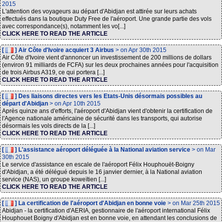
2015
L'attention des voyageurs au départ d'Abidjan est attirée sur leurs achats
effectués dans la boutique Duty Free de l'aéroport. Une grande partie des vols
avec correspondance(s), notamment les vo[...]
CLICK HERE TO READ THE ARTICLE
[
] Air Côte d'Ivoire acquiert 3 Airbus
> on Apr 30th 2015
Air Côte d'Ivoire vient d'annoncer un investissement de 200 millions de dollars
(environ 91 milliards de FCFA) sur les deux prochaines années pour l'acquisition
de trois Airbus A319, ce qui portera [...]
CLICK HERE TO READ THE ARTICLE
[
] Des liaisons directes vers les Etats-Unis désormais possibles au
départ d'Abidjan
> on Apr 10th 2015
Après quinze ans d'efforts, l'aéroport d'Abidjan vient d'obtenir la certification de
l'Agence nationale américaine de sécurité dans les transports, qui autorise
désormais les vols directs de la [...]
CLICK HERE TO READ THE ARTICLE
[
] L'assistance aéroport déléguée à la National aviation service
> on Mar
30th 2015
Le service d'assistance en escale de l'aéroport Félix Houphouët-Boigny
d'Abidjan, a été délégué depuis le 16 janvier dernier, à la National aviation
service (NAS), un groupe koweïtien [...]
CLICK HERE TO READ THE ARTICLE
[
] La certification de l'aéroport d'Abidjan en bonne voie
> on Mar 25th 2015
Abidjan - la certification d'AERIA, gestionnaire de l'aéroport international Félix
Houphouet Boigny d'Abidjan est en bonne voie, en attendant les conclusions de