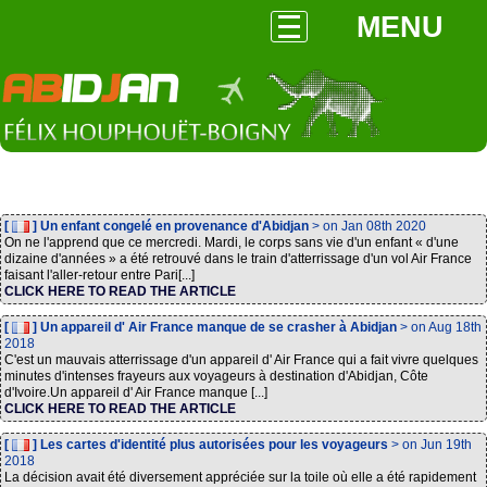
MENU
[
] Un enfant congelé en provenance d'Abidjan
> on Jan 08th 2020
On ne l'apprend que ce mercredi. Mardi, le corps sans vie d'un enfant « d'une
dizaine d'années » a été retrouvé dans le train d'atterrissage d'un vol Air France
faisant l'aller-retour entre Pari[...]
CLICK HERE TO READ THE ARTICLE
[
] Un appareil d' Air France manque de se crasher à Abidjan
> on Aug 18th
2018
C'est un mauvais atterrissage d'un appareil d' Air France qui a fait vivre quelques
minutes d'intenses frayeurs aux voyageurs à destination d'Abidjan, Côte
d'Ivoire.Un appareil d' Air France manque [...]
CLICK HERE TO READ THE ARTICLE
[
] Les cartes d'identité plus autorisées pour les voyageurs
> on Jun 19th
2018
La décision avait été diversement appréciée sur la toile où elle a été rapidement