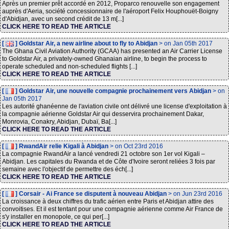
Après un premier prêt accordé en 2012, Proparco renouvelle son engagement
auprès d'Aeria, société concessionnaire de l'aéroport Felix Houphouët-Boigny
d'Abidjan, avec un second crédit de 13 m[...]
CLICK HERE TO READ THE ARTICLE
[
] Goldstar Air, a new airline about to fly to Abidjan
> on Jan 05th 2017
The Ghana Civil Aviation Authority (GCAA) has presented an Air Carrier License
to Goldstar Air, a privately-owned Ghanaian airline, to begin the process to
operate scheduled and non-scheduled flights [...]
CLICK HERE TO READ THE ARTICLE
[
] Goldstar Air, une nouvelle compagnie prochainement vers Abidjan
> on
Jan 05th 2017
Les autorité ghanéenne de l'aviation civile ont délivré une license d'exploitation à
la compagnie aérienne Goldstar Air qui desservira prochainement Dakar,
Monrovia, Conakry, Abidjan, Dubaï, Ba[...]
CLICK HERE TO READ THE ARTICLE
[
] RwandAir relie Kigali à Abidjan
> on Oct 23rd 2016
La compagnie RwandAir a lancé vendredi 21 octobre son 1er vol Kigali –
Abidjan. Les capitales du Rwanda et de Côte d'Ivoire seront reliées 3 fois par
semaine avec l'objectif de permettre des éch[...]
CLICK HERE TO READ THE ARTICLE
[
] Corsair - Ai France se disputent à nouveau Abidjan
> on Jun 23rd 2016
La croissance à deux chiffres du trafic aérien entre Paris et Abidjan attire des
convoitises. Et il est tentant pour une compagnie aérienne comme Air France de
s'y installer en monopole, ce qui per[...]
CLICK HERE TO READ THE ARTICLE