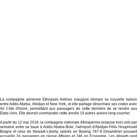
La compagnie aérienne Ethiopian Airlines inaugure demain sa nouvelle liaison
entre Addis Abeba, Abidjan et New York, et elle partage désormais ses codes avec
Air Côte d'Ivoire, permettant aux passagers de cette dernière de se rendre aux
Etats-Unis. Elle devrait commander cette année 19 autres avions long-courrier.
A partir du 12 mai 2018, la compagnie nationale éthiopienne propose trois vols par
semaine entre sa base à Addis Ababa-Bole, l'aéroport d'Abidjan-Félix Houphouët
Boigny et celui de Newark-Liberty, opérés en Boeing 787-8 Dreamliner pouvant
accueillir 24 passagers en classe Affaires et 246 en Economie. Les départs sont