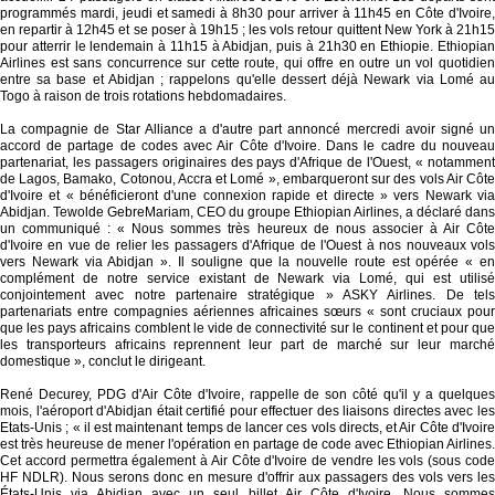
programmés mardi, jeudi et samedi à 8h30 pour arriver à 11h45 en Côte d'Ivoire,
en repartir à 12h45 et se poser à 19h15 ; les vols retour quittent New York à 21h15
pour atterrir le lendemain à 11h15 à Abidjan, puis à 21h30 en Ethiopie. Ethiopian
Airlines est sans concurrence sur cette route, qui offre en outre un vol quotidien
entre sa base et Abidjan ; rappelons qu'elle dessert déjà Newark via Lomé au
Togo à raison de trois rotations hebdomadaires.
La compagnie de Star Alliance a d'autre part annoncé mercredi avoir signé un
accord de partage de codes avec Air Côte d'Ivoire. Dans le cadre du nouveau
partenariat, les passagers originaires des pays d'Afrique de l'Ouest, « notamment
de Lagos, Bamako, Cotonou, Accra et Lomé », embarqueront sur des vols Air Côte
d'Ivoire et « bénéficieront d'une connexion rapide et directe » vers Newark via
Abidjan. Tewolde GebreMariam, CEO du groupe Ethiopian Airlines, a déclaré dans
un communiqué : « Nous sommes très heureux de nous associer à Air Côte
d'Ivoire en vue de relier les passagers d'Afrique de l'Ouest à nos nouveaux vols
vers Newark via Abidjan ». Il souligne que la nouvelle route est opérée « en
complément de notre service existant de Newark via Lomé, qui est utilisé
conjointement avec notre partenaire stratégique » ASKY Airlines. De tels
partenariats entre compagnies aériennes africaines sœurs « sont cruciaux pour
que les pays africains comblent le vide de connectivité sur le continent et pour que
les transporteurs africains reprennent leur part de marché sur leur marché
domestique », conclut le dirigeant.
René Decurey, PDG d'Air Côte d'Ivoire, rappelle de son côté qu'il y a quelques
mois, l'aéroport d'Abidjan était certifié pour effectuer des liaisons directes avec les
Etats-Unis ; « il est maintenant temps de lancer ces vols directs, et Air Côte d'Ivoire
est très heureuse de mener l'opération en partage de code avec Ethiopian Airlines.
Cet accord permettra également à Air Côte d'Ivoire de vendre les vols (sous code
HF NDLR). Nous serons donc en mesure d'offrir aux passagers des vols vers les
États-Unis via Abidjan avec un seul billet Air Côte d'Ivoire. Nous sommes