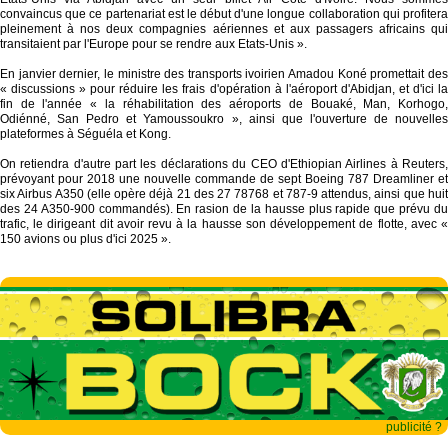
convaincus que ce partenariat est le début d'une longue collaboration qui profitera
pleinement à nos deux compagnies aériennes et aux passagers africains qui
transitaient par l'Europe pour se rendre aux Etats-Unis ».
En janvier dernier, le ministre des transports ivoirien Amadou Koné promettait des
« discussions » pour réduire les frais d'opération à l'aéroport d'Abidjan, et d'ici la
fin de l'année « la réhabilitation des aéroports de Bouaké, Man, Korhogo,
Odiénné, San Pedro et Yamoussoukro », ainsi que l'ouverture de nouvelles
plateformes à Séguéla et Kong.
On retiendra d'autre part les déclarations du CEO d'Ethiopian Airlines à Reuters,
prévoyant pour 2018 une nouvelle commande de sept Boeing 787 Dreamliner et
six Airbus A350 (elle opère déjà 21 des 27 78768 et 787-9 attendus, ainsi que huit
des 24 A350-900 commandés). En rasion de la hausse plus rapide que prévu du
trafic, le dirigeant dit avoir revu à la hausse son développement de flotte, avec «
150 avions ou plus d'ici 2025 ».
publicité ?