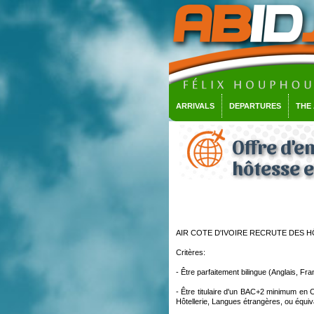
ARRIVALS
DEPARTURES
THE
Offre d'em
hôtesse 
AIR COTE D'IVOIRE RECRUTE DES H
Critères:
- Être parfaitement bilingue (Anglais, Fra
- Être titulaire d'un BAC+2 minimum e
Hôtellerie, Langues étrangères, ou équiv