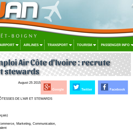
 AIRPORT
AIRLINES
TRANSPORT
TOURISM
PASSENGER INFO
ploi Air Côte d'Ivoire : recrute
et stewards
August 25 2015
Google
Twitter
Facebook
ÔTESSES DE L'AIR ET STEWARDS
nçais)
n Commerce, Marketing, Communication,
alent