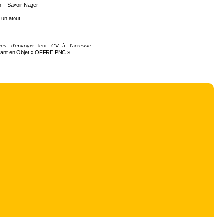
on – Savoir Nager
 un atout.
ées d'envoyer leur CV à l'adresse
tant en Objet « OFFRE PNC ».