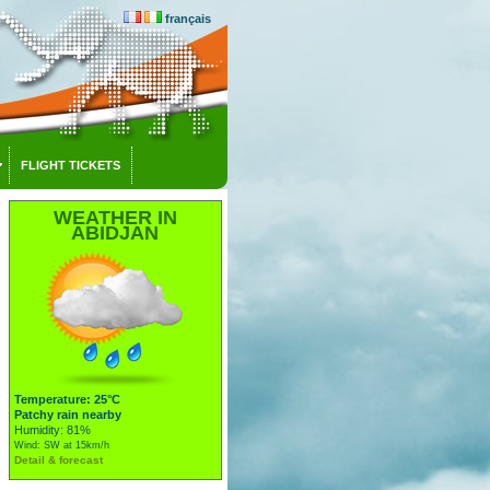
français
FLIGHT TICKETS
WEATHER IN
ABIDJAN
Temperature: 25°C
Patchy rain nearby
Humidity: 81%
Wind: SW at 15km/h
Detail & forecast