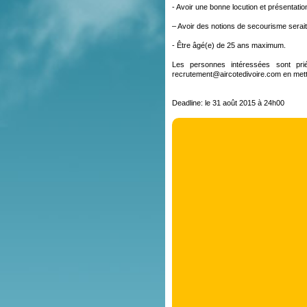
- Avoir une bonne locution et présentati
– Avoir des notions de secourisme serait
- Être âgé(e) de 25 ans maximum.
Les personnes intéressées sont pri
recrutement@aircotedivoire.com en met
Deadline: le 31 août 2015 à 24h00