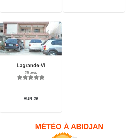
25 avis
Détails
Lagrande-Vi
25 avis
Réserver
EUR 26
MÉTÉO À ABIDJAN