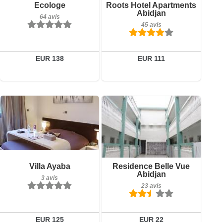
Ecologe
Roots Hotel Apartments
64 avis
45 avis
Abidjan
64 avis
45 avis
Détails
Détails
Réserver
Réserver
EUR 138
EUR 111
23 avis
Petit-déjeuner inclus
Détails
Villa Ayaba
Residence Belle Vue
3 avis
Abidjan
3 avis
Réserver
23 avis
Détails
Réserver
EUR 125
EUR 22