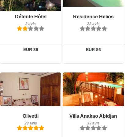
22 avis
Petit-déjeuner inclus
Détails
Détente Hôtel
Residence Helios
2 avis
2 avis
22 avis
Réserver
Détails
Réserver
EUR 39
EUR 86
23 avis
Petit-déjeuner inclus
Détails
Olivetti
Villa Anakao Abidjan
33 avis
23 avis
33 avis
Réserver
Détails