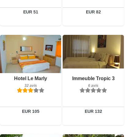
Réserver
EUR 51
EUR 82
32 avis
6 avis
Détails
Détails
Hotel Le Marly
Immeuble Tropic 3
32 avis
6 avis
Réserver
Réserver
EUR 105
EUR 132