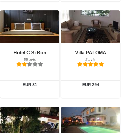
55 avis
2 avis
Détails
Détails
Hotel C Si Bon
Villa PALOMA
55 avis
2 avis
Réserver
Réserver
EUR 31
EUR 294