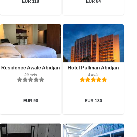
EUR 118
EUR 84
20 avis
Petit-déjeuner inclus
Détails
Residence Awale Abidjan
Hotel Pullman Abidjan
4 avis
20 avis
4 avis
Réserver
Détails
Réserver
EUR 96
EUR 130