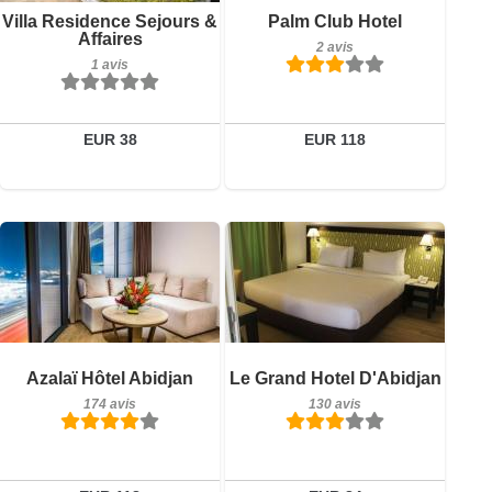
Petit-déjeuner inclus
Petit-déjeuner inclus
Villa Residence Sejours &
Palm Club Hotel
1 avis
2 avis
Affaires
2 avis
1 avis
Détails
Détails
Réserver
Réserver
EUR 38
EUR 118
174 avis
Petit-déjeuner inclus
Détails
Azalaï Hôtel Abidjan
Le Grand Hotel D'Abidjan
130 avis
174 avis
130 avis
Réserver
Détails
Réserver