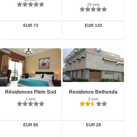
Réserver
20 avis
Détails
Réserver
EUR 73
EUR 132
2 avis
Petit-déjeuner inclus
Détails
Résidences Plein Sud
Residence Bethesda
1 avis
1 avis
2 avis
Réserver
Détails
Réserver
EUR 86
EUR 28