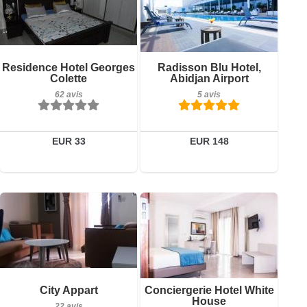
Petit-déjeuner inclus
5 avis
62 avis
Détails
Détails
Residence Hotel Georges
Radisson Blu Hotel,
Colette
Abidjan Airport
Réserver
Réserver
62 avis
5 avis
EUR 33
EUR 148
22 avis
Petit-déjeuner inclus
Détails
City Appart
Conciergerie Hotel White
20 avis
House
22 avis