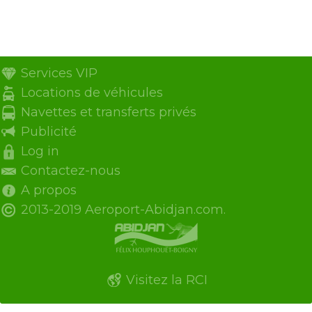
Services VIP
Locations de véhicules
Navettes et transferts privés
Publicité
Log in
Contactez-nous
A propos
2013-2019 Aeroport-Abidjan.com.
Visitez la RCI