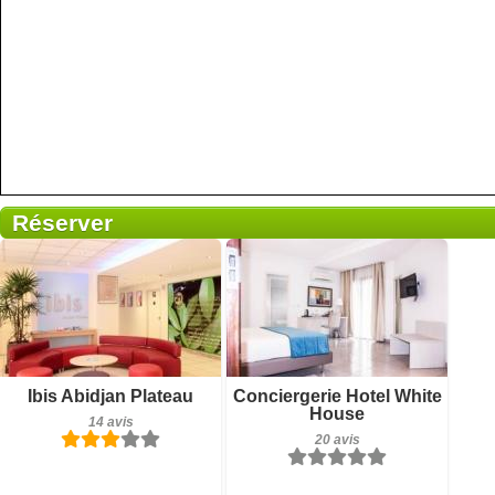
Réserver
Petit-déjeuner inclus
Petit-déjeuner inclus
Ibis Abidjan Plateau
Conciergerie Hotel White
14 avis
20 avis
House
14 avis
20 avis
Détails
Détails