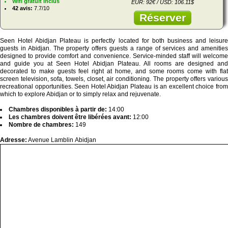
Wifi gratuit inclus
EUR: 92€ / USD: 106.11$
42 avis:
7.7/10
Réserver
Seen Hotel Abidjan Plateau is perfectly located for both business and leisure
guests in Abidjan. The property offers guests a range of services and amenities
designed to provide comfort and convenience. Service-minded staff will welcome
and guide you at Seen Hotel Abidjan Plateau. All rooms are designed and
decorated to make guests feel right at home, and some rooms come with flat
screen television, sofa, towels, closet, air conditioning. The property offers various
recreational opportunities. Seen Hotel Abidjan Plateau is an excellent choice from
which to explore Abidjan or to simply relax and rejuvenate.
Chambres disponibles à partir de:
14:00
Les chambres doivent être libérées avant:
12:00
Nombre de chambres:
149
Adresse:
Avenue Lamblin Abidjan