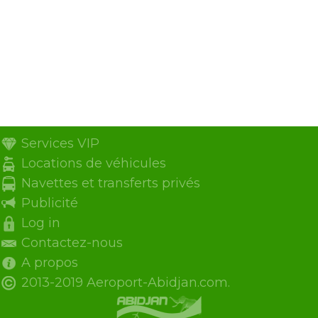
Services VIP
Locations de véhicules
Navettes et transferts privés
Publicité
Log in
Contactez-nous
A propos
2013-2019 Aeroport-Abidjan.com.