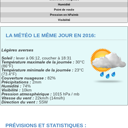
Humidité
Point de rosée
Pression en hPa/mb
Visibilité
LA MÉTÉO LE MÊME JOUR EN 2016:
Légères averses
Soleil :
lever à 06:12, coucher à 18:31
Température maximale de la journée :
30°C
(86°F)
Température minimale de la journée :
23°C
(73.4°F)
Couverture nuageuse :
82%
Précipitations :
2mm
Humidité :
74%
Visibilité :
10km
Pression atmosphérique :
1015 hPa / mb
Vitesse du vent :
22km/h (14mi/h)
Direction du vent :
SSW
PRÉVISIONS ET STATISTIQUES :