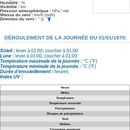
Humidité :
%
Visibilité :
km
Pression atmosphérique :
hPa / mb
Vitesse du vent :
km/h (mi/h)
Direction du vent :
° ()
DÉROULEMENT DE LA JOURNÉE DU 01/01/1970:
Soleil :
lever à 01:00, coucher à 01:00
Lune :
lever à 01:00, coucher à 01:00
Température maximale de la journée :
°C (°F)
Température minimale de la journée :
°C (°F)
Durée d'ensoleillement :
heures
Index UV :
Heure
Météo
Température
Température ressentie
Précipitations
Risques de précipitations
Vent
Rafales
Couverture nuageuse