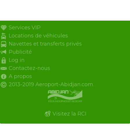
Services VIP
Locations de véhicules
Navettes et transferts privés
Publicité
Log in
Contactez-nous
A propos
2013-2019 Aeroport-Abidjan.com.
Visitez la RCI