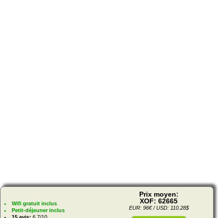
Prix moyen:
XOF: 62665
Wifi gratuit inclus
EUR: 96€ / USD: 110.28$
Petit-déjeuner inclus
15 avis:
6.7/10