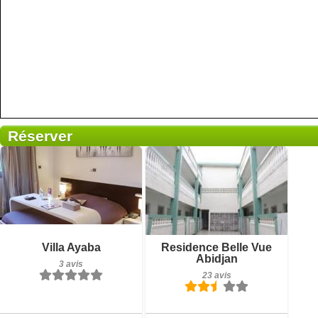
Réserver
23 avis
Petit-déjeuner inclus
Détails
Villa Ayaba
Residence Belle Vue
3 avis
Abidjan
3 avis
Réserver
23 avis
Détails
Réserver