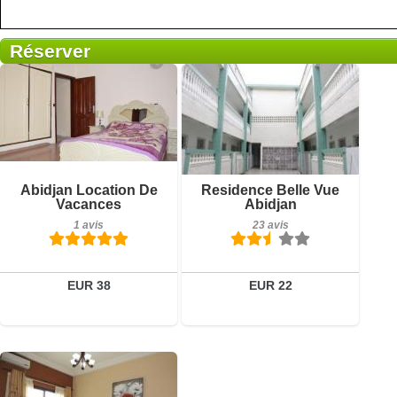
Réserver
1 avis
23 avis
Détails
Détails
Abidjan Location De
Residence Belle Vue
Vacances
Abidjan
Réserver
Réserver
1 avis
23 avis
EUR 38
EUR 22