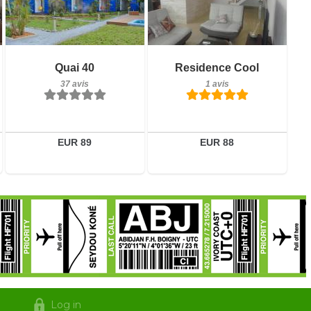
37 avis
1 avis
Détails
Détails
Quai 40
Residence Cool
37 avis
1 avis
Réserver
Réserver
EUR 89
EUR 88
Log in