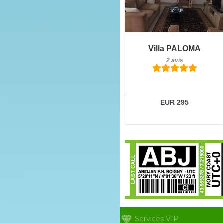
2 avis
Détails
Villa PALOMA
2 avis
Réserver
EUR 295
Services VIP