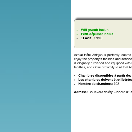
Wifi gratuit inclus
Petit-déjeuner inclus
11 avis:
7.9/10
Azalaï Hôtel Abidjan is perfectly locate
enjoy the property's facilities and servi
is elegantly furnished and equipped with 
facilities, and close proximity to all that
Chambres disponibles à partir de:
Les chambres doivent être libérées
Nombre de chambres:
192
Adresse:
Boulevard Valéry Giscard d'Es