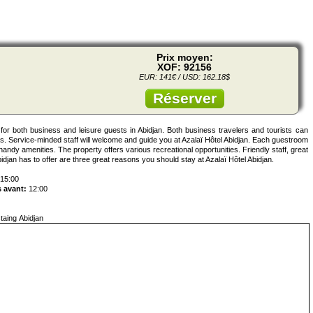
Prix moyen:
XOF: 92156
EUR: 141€ / USD: 162.18$
Réserver
d for both business and leisure guests in Abidjan. Both business travelers and tourists can
ces. Service-minded staff will welcome and guide you at Azalaï Hôtel Abidjan. Each guestroom
handy amenities. The property offers various recreational opportunities. Friendly staff, great
 Abidjan has to offer are three great reasons you should stay at Azalaï Hôtel Abidjan.
15:00
 avant:
12:00
taing Abidjan