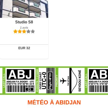
1 avis
Détails
Studio S8
1 avis
Réserver
EUR 32
MÉTÉO À ABIDJAN