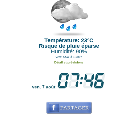
Température: 23°C
Risque de pluie éparse
Humidité: 90%
Vent: SSW à 11km/h
Détail et prévisions
ven. 7 août