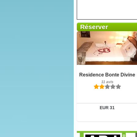
Réserver
11 avis
Détails
Residence Bonte Divine
11 avis
Réserver
EUR 31