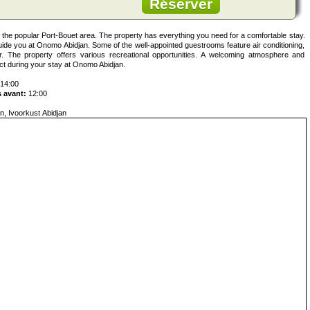
Réserver
 the popular Port-Bouet area. The property has everything you need for a comfortable stay.
uide you at Onomo Abidjan. Some of the well-appointed guestrooms feature air conditioning,
hower. The property offers various recreational opportunities. A welcoming atmosphere and
ct during your stay at Onomo Abidjan.
14:00
 avant:
12:00
n, Ivoorkust Abidjan