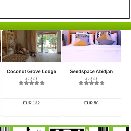
25 avis
Petit-déjeuner inclus
Détails
Coconut Grove Lodge
Seedspace Abidjan
25 avis
25 avis
25 avis
Réserver
Détails
Réserver
EUR 132
EUR 56