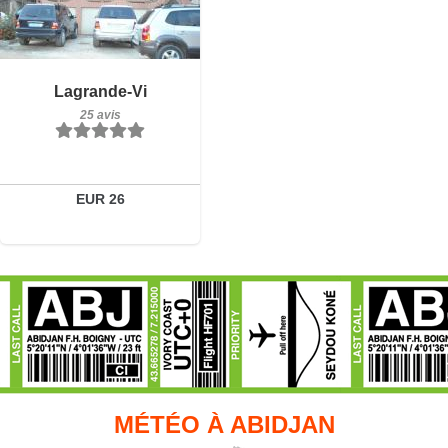
25 avis
Détails
Lagrande-Vi
25 avis
Réserver
EUR 26
MÉTÉO À ABIDJAN