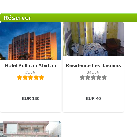
Réserver
26 avis
Petit-déjeuner inclus
Détails
Hotel Pullman Abidjan
Residence Les Jasmins
4 avis
4 avis
26 avis
Réserver
Détails
Réserver
EUR 130
EUR 40