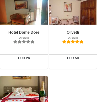
20 avis
23 avis
Détails
Détails
Hotel Dome Dore
Olivetti
20 avis
23 avis
Réserver
Réserver
EUR 26
EUR 50