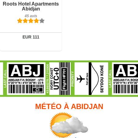
Petit-déjeuner inclus
Roots Hotel Apartments
45 avis
Abidjan
45 avis
Détails
Réserver
EUR 111
MÉTÉO À ABIDJAN