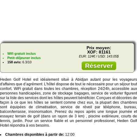
Prix moyen:
XOF: 81161
Wifi gratuit inclus
EUR: 124€ / USD: 143.05$
Petit-déjeuner inclus
158 avis:
6.3/10
Réserver
Heden Golf Hotel est idéalement situé à Abidjan autant pour les voyageurs
d'affaires que d’agrément. L'hôtel dispose de tout le nécessaire pour un séjour tout
confort. WiFi gratuit dans toutes les chambres, réception 24/24h, accessible aux
personnes handicapées, zone de stockage bagages, service de voiturier figurent
sur la liste des services dont les hôtes peuvent bénéficier. Conçues et décorées de
façon à ce que les hôtes se sentent comme chez eux, la plupart des chambres
sont équipées de climatisation, service de réveil par téléphone, bureau,
balcon/terrasse, insonorisation. Prenez du repos après une longue journée et
essayez terrain de golf (dans un rayon de 3 km) , piscine extérieure, courts de
tennis, jardin. Pour un service fiable et un personnel professionel, Heden Golf
Hotel répondra à vos besoins.
Chambres disponibles à partir de:
12:00