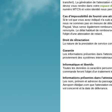
transfert). La génération de l'attestati
devez vous rendre dans votre
espace d
numéro MTCN et votre identité nous per
Cas d'impossibilité de fournir une att
Si le vol que vous avez indiqué n'a subi
nous ne sommes pas en mesure de déterm
Paypal. Vous serez également remboursé
renvoyée. Le délai habituel de rembourse
l'objet d'une attestation de retard.
Droit de rétractation
La nature de la prestation de service con
Garantie
Les informations présentes dans l'atte
proviennent des systèmes internationaux
Informatique et libertés
Toutes les données à caractère personne
commande feront l’objet d’un traitement
Informations présentes dans l'attesta
Les nom, prénom et adresse du passager, l
Aeroport-Abidjan.com que l'attestation es
vol concerné et la date de délivrance.