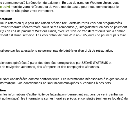
on ne commence qu'à la réception du paiement. En cas de transfert Western Union, vous
e suivi
muni de votre référence et de votre mot de passe pour nous communiquer le
mettant de récupérer votre versement.
estation
 aucun retard ou que pour une raison précise (ex : certains rares vols non programmés)
iner l'horaire réel d'arrivée, vous serez remboursé(e) intégralement en cas de paiement
(e) en cas de paiement Western Union, avec les frais de transfert retenus sur la somme
ment est d'une semaine. Les vols datant de plus d'un an (365 jours) ne peuvent plus faire
stituée par les attestations ne permet pas de bénéficier d'un droit de rétractation.
station sont générées à partir des données enregistrées par SEDAR SYSTEMS et
 de navigation aériennes, des aéroports et des compagnies aériennes.
l sont considérées comme confidentielles. Les informations nécessaires à la gestion de la
 informatique. Vos coordonnées ne sont ni communiquées ni vendues à des tiers.
tion
es informations d'authenticité de l'attestation (permettant aux tiers de venir vérifier sur
t authentique), les informations sur les horaires prévus et constatés (en heures locales) du