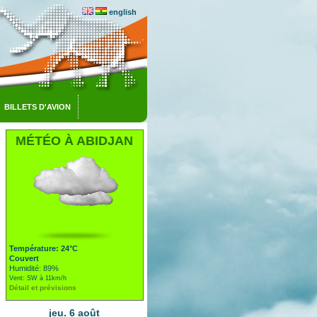
english
BILLETS D'AVION
MÉTÉO À ABIDJAN
Température: 24°C
Couvert
Humidité: 89%
Vent: SW à 11km/h
Détail et prévisions
jeu. 6 août