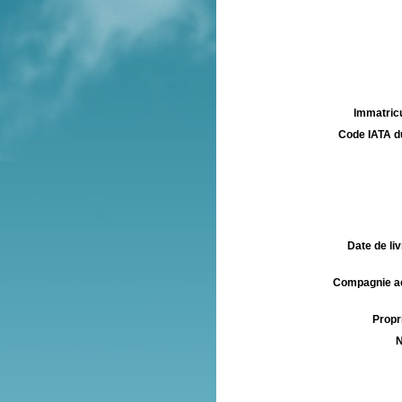
Immatricu
Code IATA d
Date de liv
Compagnie aé
Propri
N