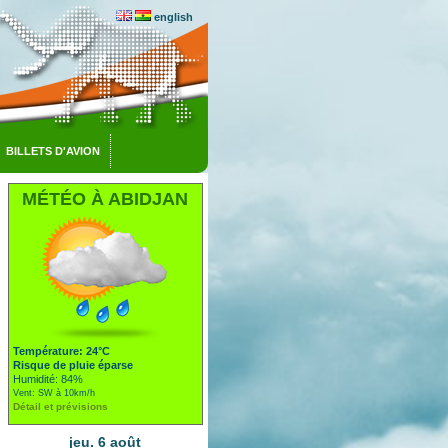
english
BILLETS D'AVION
MÉTÉO À ABIDJAN
Température: 24°C
Risque de pluie éparse
Humidité: 84%
Vent: SW à 10km/h
Détail et prévisions
jeu. 6 août