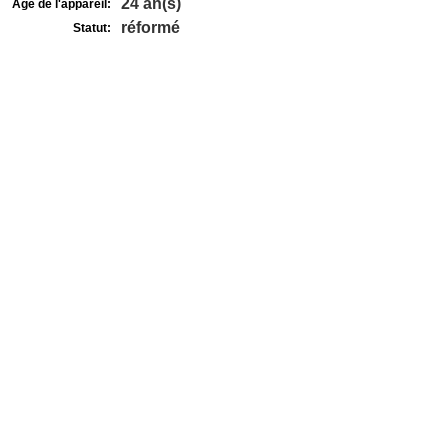
24 an(s)
Age de l'appareil:
réformé
Statut: