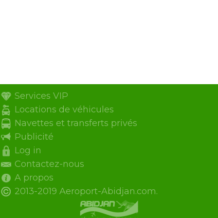
Services VIP
Locations de véhicules
Navettes et transferts privés
Publicité
Log in
Contactez-nous
A propos
2013-2019 Aeroport-Abidjan.com.