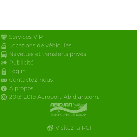
Services VIP
Locations de véhicules
Navettes et transferts privés
Publicité
Log in
Contactez-nous
A propos
2013-2019 Aeroport-Abidjan.com.
Visitez la RCI