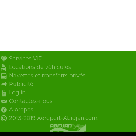
Services VIP
Locations de véhicules
Navettes et transferts privés
Publicité
Log in
Contactez-nous
A propos
2013-2019 Aeroport-Abidjan.com.