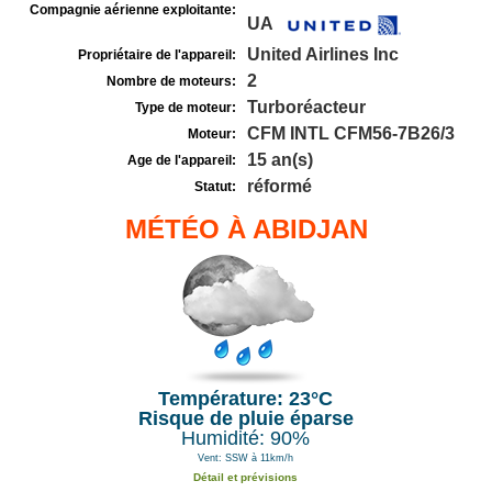
Compagnie aérienne exploitante:
UA
United Airlines Inc
Propriétaire de l'appareil:
2
Nombre de moteurs:
Turboréacteur
Type de moteur:
CFM INTL CFM56-7B26/3
Moteur:
15 an(s)
Age de l'appareil:
réformé
Statut:
MÉTÉO À ABIDJAN
Température: 23°C
Risque de pluie éparse
Humidité: 90%
Vent: SSW à 11km/h
Détail et prévisions