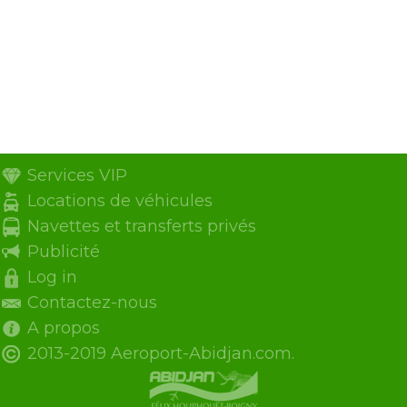
Services VIP
Locations de véhicules
Navettes et transferts privés
Publicité
Log in
Contactez-nous
A propos
2013-2019 Aeroport-Abidjan.com.