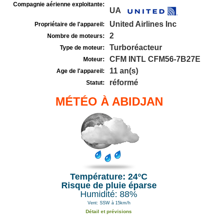
Compagnie aérienne exploitante:
UA
United Airlines Inc
Propriétaire de l'appareil:
2
Nombre de moteurs:
Turboréacteur
Type de moteur:
CFM INTL CFM56-7B27E
Moteur:
11 an(s)
Age de l'appareil:
réformé
Statut:
MÉTÉO À ABIDJAN
Température: 24°C
Risque de pluie éparse
Humidité: 88%
Vent: SSW à 15km/h
Détail et prévisions