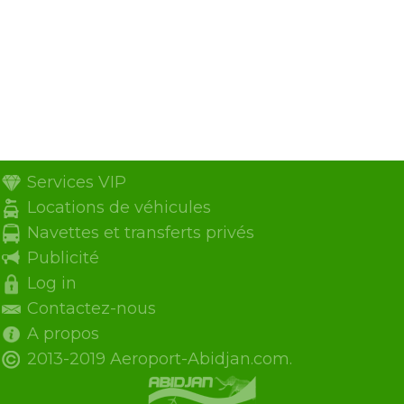
Services VIP
Locations de véhicules
Navettes et transferts privés
Publicité
Log in
Contactez-nous
A propos
2013-2019 Aeroport-Abidjan.com.