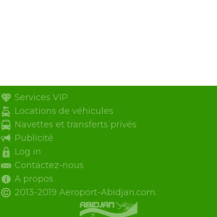
Services VIP
Locations de véhicules
Navettes et transferts privés
Publicité
Log in
Contactez-nous
A propos
2013-2019 Aeroport-Abidjan.com.