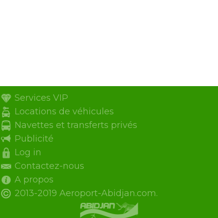
Services VIP
Locations de véhicules
Navettes et transferts privés
Publicité
Log in
Contactez-nous
A propos
2013-2019 Aeroport-Abidjan.com.