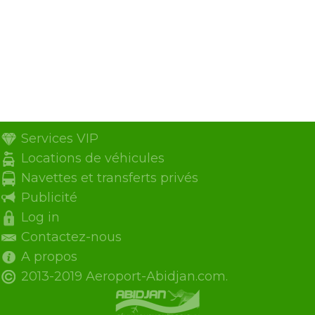
Services VIP
Locations de véhicules
Navettes et transferts privés
Publicité
Log in
Contactez-nous
A propos
2013-2019 Aeroport-Abidjan.com.