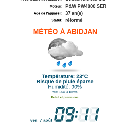
P&W PW4000 SER
Moteur:
37 an(s)
Age de l'appareil:
réformé
Statut:
MÉTÉO À ABIDJAN
Température: 23°C
Risque de pluie éparse
Humidité: 90%
Vent: SSW à 11km/h
Détail et prévisions
ven. 7 août