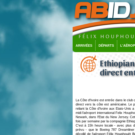
ARRIVÉES
DÉPARTS
L'AÉRO
Ethiopian
direct en
La Côte d'Ivoire est entrée dans le club 
direct vers la côte est américaine. Le
reliant la Côte d'Ivoire aux Etats-Unis 
midi l'aéroport international Felix Houph
Newark, dans l'Etat du New Jersey. Cet
fois par semaine par la compagnie Ethiopi
C'est à 15h heure locale - avec plus d
prévu - que le Boeing 787 Dreamliner 
décollé de l'aéroport Félix Houphouët Bo