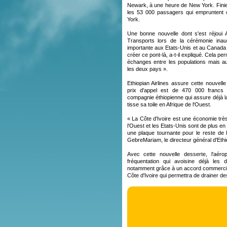
Newark, à une heure de New York. Fini
les 53 000 passagers qui empruntent 
York.
Une bonne nouvelle dont s'est réjoui 
Transports lors de la cérémonie ina
importante aux Etats-Unis et au Canada e
créer ce pont-là, a-t-il expliqué. Cela pe
échanges entre les populations mais 
les deux pays ».
Ethiopian Airlines assure cette nouvell
prix d'appel est de 470 000 francs 
compagnie éthiopienne qui assure déjà la 
tisse sa toile en Afrique de l'Ouest.
« La Côte d'Ivoire est une économie très f
l'Ouest et les Etats-Unis sont de plus en 
une plaque tournante pour le reste de l'
GebreMariam, le directeur général d'Ethio
Avec cette nouvelle desserte, l'aér
fréquentation qui avoisine déjà les
notamment grâce à un accord commercial
Côte d'Ivoire qui permettra de drainer d