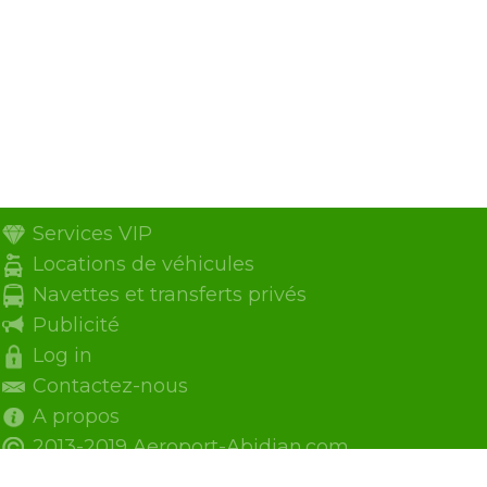
Services VIP
Locations de véhicules
Navettes et transferts privés
Publicité
Log in
Contactez-nous
A propos
2013-2019 Aeroport-Abidjan.com.