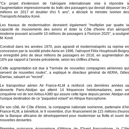
"Ce projet d'extension de l'aérogare internationale vise à répondre à
l'augmentation impressionnante du trafic des passagers qui devrait dépasser les 2
millions en 2017 et doubler d'ici 5 ans", a déclaré le ministre ivoirien des
Transports Amadou Koné.
Les travaux de modernisation devraient également "multiplier par quatre la
capacité de mouvements des avions et doter la Côte d'Ivoire d'un aéroport
moderne pouvant accueillir 10 millions de passagers à l'horizon 2025", a souligné
M. Koné.
Construit dans les années 1970, puis agrandi et moderniséaprès sa reprise en
concession par la société privée Aeria en 1996, l'aéroport Félix Houphouët-Boigny
a enregistré près de deux millions de passagers en 2016, en augmentation de
16% par rapport à l'année précédente, selon les chiffres d'Aeria.
Cette augmentation est due à "l'arrivée de nouvelles compagnies aériennes qui
servent de nouvelles routes", a expliqué le directeur général de AERIA, Gilles
Darriau, saluant un "record".
Le transporteur aérien Air France-KLM a renforcé ces dernières années sa
desserte Paris-Abidjan qui atteint 14 fréquences hebdomadaires, avec un
cinquième vol de son Airbus A380 qui assure cette ligne depuis janvier. Abidjan est
l'unique destination de ce "paquebot volant" en Afrique francophone.
De son côté, Air Côte d'Ivoire, la compagnie nationale ivoirienne, partenaire d'Air
France-KLM, a bénéficié, le 9 novembre, d'un financement de 115 millions d'euros
de la Banque africaine de développement pour moderniser sa flotte et ouvrir de
nouvelles dessertes.
Première puissance économique d'Afrique de l'Ouest francophone, la Côte