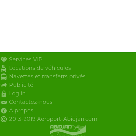
Services VIP
Locations de véhicules
Navettes et transferts privés
Publicité
Log in
Contactez-nous
A propos
2013-2019 Aeroport-Abidjan.com.