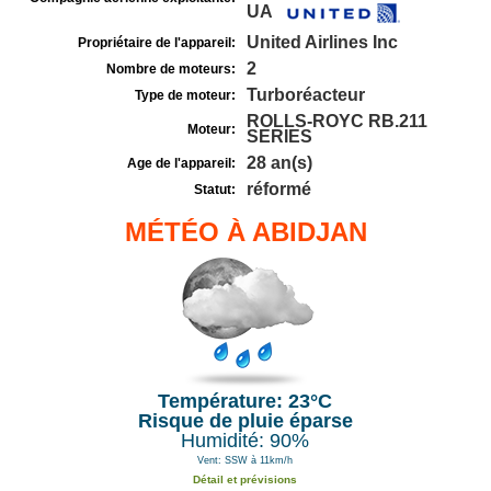
UA
United Airlines Inc
Propriétaire de l'appareil:
2
Nombre de moteurs:
Turboréacteur
Type de moteur:
ROLLS-ROYC RB.211
Moteur:
SERIES
28 an(s)
Age de l'appareil:
réformé
Statut:
MÉTÉO À ABIDJAN
Température: 23°C
Risque de pluie éparse
Humidité: 90%
Vent: SSW à 11km/h
Détail et prévisions